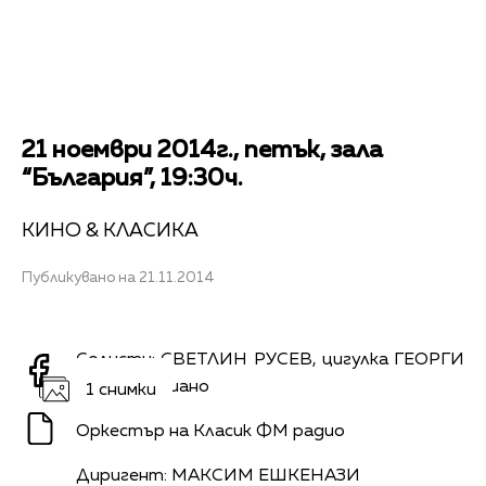
21 ноември 2014г., петък, зала
“България”, 19:30ч.
КИНО & КЛАСИКА
Публикувано на 21.11.2014
Солисти: СВЕТЛИН РУСЕВ, цигулка ГЕОРГИ
ЧЕРКИН, пиано
1 снимки
Оркестър на Класик ФМ радио
Диригент: МАКСИМ ЕШКЕНАЗИ