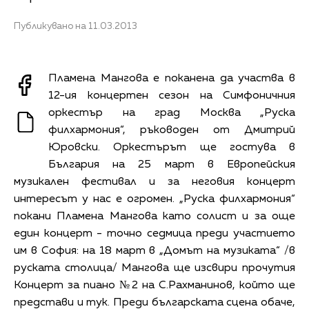
Публикувано на 11.03.2013
Пламена Мангова е поканена да участва в
12-ия концертен сезон на Симфоничния
оркестър на град Москва „Руска
филхармония“, ръководен от Дмитрий
Юровски. Оркестърът ще гостува в
България на 25 март в Европейския
музикален фестивал и за неговия концерт
интересът у нас е огромен. „Руска филхармония“
покани Пламена Мангова като солист и за още
един концерт - точно седмица преди участието
им в София: на 18 март в „Домът на музиката“ /в
руската столица/ Мангова ще изсвири прочутия
Концерт за пиано №2 на С.Рахманинов, който ще
представи и тук. Преди българската сцена обаче,