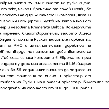
завръщането му към пианото на руска сцена.
откаже, макар и временно от солови изяви, бе
е посвети на дирижирането и композицията. В
пизодични концерти в чужбина, като някои от
емер и неговата Kremerata Baltica. Концертите
са наречени благотворителни, защото всички
бъдат в полза на Руския национален оркестър.
рът на РНО и изпълнителният директор на
в“ потвърди, че пианистът действително се
„Той сега изнася концерти в Европа, но през
алендара му дори има ангажименти в Швейцария
се очаква 56-годишният пианист да поднесе на
Концерт-фантазия за пиано и оркестър от
стивала на Руския национален оркестър. Билетите 
в продажба, на стойност от 800 до 3000 рубли.