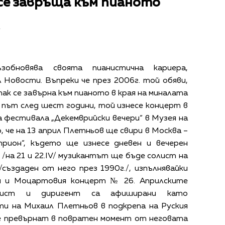
се завръща към пианото
зобновява своята пианистична кариера,
Новости. Въпреки че през 2006г. той обяви,
 пак се завърна към пианото в края на миналата
и път след шест години, той изнесе концерт в
а фестивала „Декемврийски вечери“ в Музея на
, че на 13 април Плетньов ще свири в Москва –
рион“, където ще изнесе дневен и вечерен
 /на 21 и 22.IV/ музикантът ще бъде солист на
създаден от него през 1990г./, изпълнявайки
н и Моцартовия концерт № 26. Априлските
анист и диригент са афиширани като
и на Михаил Плетньов в подкрепа на Руския
се превърнат в повратен момент от неговата