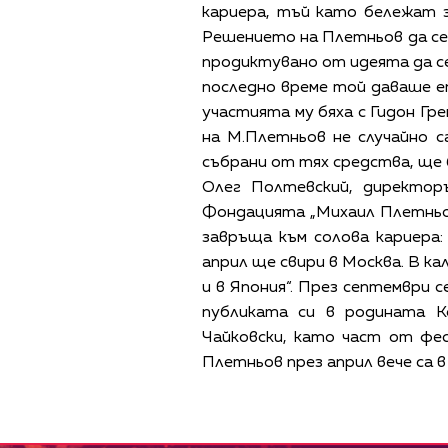
кариера, тъй като бележат 
Решението на Плетньов да се 
продиктувано от идеята да с
последно време той даваше е
участията му бяха с Гидон Гр
на М.Плетньов не случайно 
събрани от тях средства, ще 
Олег Полтевский, директо
Фондацията „Михаил Плетньо
завръща към солова кариера: 
април ще свири в Москва. В к
и в Япония“. През септември 
публиката си в родината 
Чайковски, като част от фе
Плетньов през април вече са 