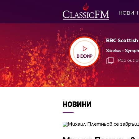
НОВИН
BBC Scottish
Sibelius - Symph
В ЕФИР
Pop out p
Pop out p
НОВИНИ