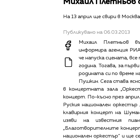
Михаил Плетньов 
На 13 април ще свири в Москва
Публикувано на 06.03.2013
Михаил Плетньов въ
информира агенция РИА 
че напуска сцената, все
година. Тогава, за първ
родината си по време н
Пушкин. Сега става ясно
в концертната зала „Оркест
концерт. По-късно през април
Руския национален оркестър /
клавирния концерт на Шума
изяви на известния пи
„Благотворителните концерт
национален оркестър“ и ще 