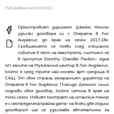
Публикувано на 04.03.2013
Оркестровият диригент Джеймс Конлон
удължи договора си с Операта в Лос
Анджелис до края на сезон 2017-18г.
Съобщението се появи след специално
събитие в чест на маестрото, състояло се
в прочутия Dorothy Chandler Pavilion- една
от залите на Музикалния център в Лос Анджелис,
който е сред трите най-големи арт средища в
САЩ. От своя страна, генералният директор на
Операта в Лос Анджелис Пласидо Доминго също
поднови своя договор, който изтича в края на
този сезон. Новият контракт на испанския тенор
е с неопределена крайна дата- на всеки две години
договорът ще се удължава автоматично за