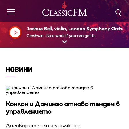
Joshua Bell, violin, London Symphony Orches
a
Gershwin -Nice work if you can get it
НОВИНИ
Конлон и Доминго отново тандем в
управлението
Договорите им са удължени.