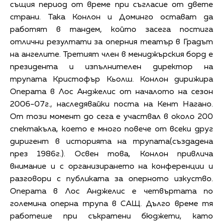
същия период от време при съгласие от двете
страни. Така Конлон и Доминго остават да
работят в тандем, който засега постига
отлични резултати за оперния театър в Градът
на ангелите. Третият член в мениджърския борд е
президента и изпълнителен директор на
трупата Кристофър Кьолш. Конлон дирижира
Операта в Лос Анджелис от началото на сезон
2006-07г., наследявайки поста на Кент Нагано.
От този момент до сега е участвал в около 200
спектакъла, което е много повече от всеки друг
диригент в историята на трупата(създадена
през 1986г.). Освен това, Конлон привлича
внимание и с организирането на конференции и
разговори с публиката за оперното изкуство.
Операта в Лос Анджелис е четвъртата по
големина оперна трупа в САЩ. Дълго време тя
работеше при съкратени бюджети, като