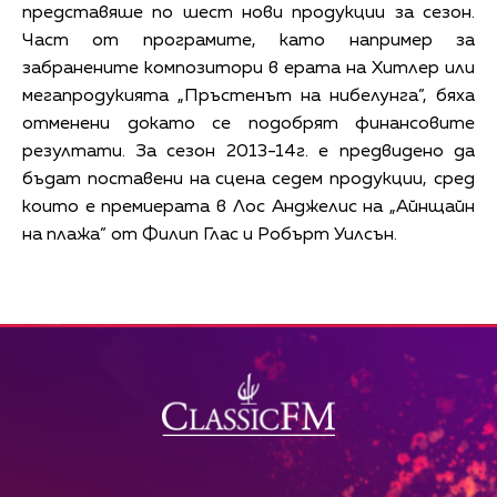
представяше по шест нови продукции за сезон.
Част от програмите, като например за
забранените композитори в ерата на Хитлер или
мегапродукията „Пръстенът на нибелунга”, бяха
отменени докато се подобрят финансовите
резултати. За сезон 2013-14г. е предвидено да
бъдат поставени на сцена седем продукции, сред
които е премиерата в Лос Анджелис на „Айнщайн
на плажа” от Филип Глас и Робърт Уилсън.