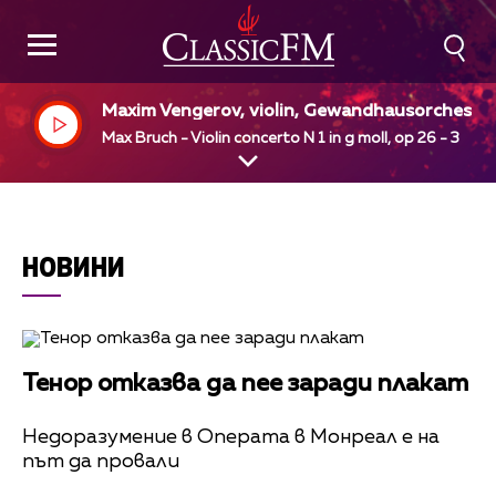
Maxim Vengerov, violin, Gewandhausorcheste
Leipzig, Kurt Masur, dir
Max Bruch - Violin concerto N 1 in g moll, op 26 - 3
НОВИНИ
Тенор отказва да пее заради плакат
Недоразумение в Операта в Монреал е на
път да провали