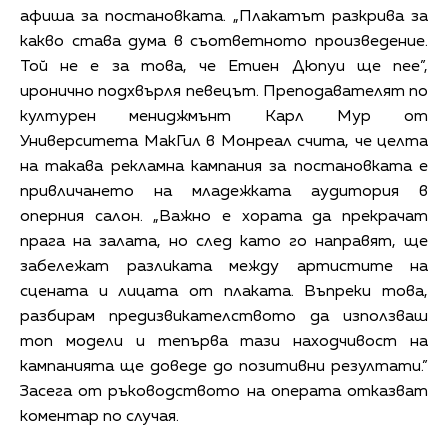
афиша за постановката. „Плакатът разкрива за
какво става дума в съответното произведение.
Той не е за това, че Етиен Дюпуи ще пее”,
иронично подхвърля певецът. Преподавателят по
културен мениджмънт Карл Мур от
Университета МакГил в Монреал счита, че целта
на такава рекламна кампания за постановката е
привличането на младежката аудитория в
оперния салон. „Важно е хората да прекрачат
прага на залата, но след като го направят, ще
забележат разликата между артистите на
сцената и лицата от плаката. Въпреки това,
разбирам предизвикателството да използваш
топ модели и тепърва тази находчивост на
кампанията ще доведе до позитивни резултати.”
Засега от ръководството на операта отказват
коментар по случая.