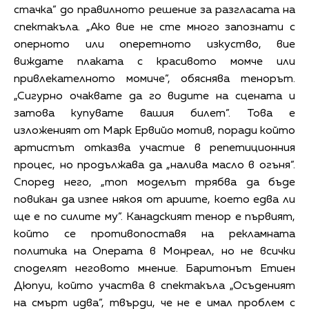
стачка” до правилното решение за разгласата на
спектакъла. „Ако вие не сте много запознати с
оперното или оперетното изкуство, вие
виждате плаката с красивото момче или
привлекателното момиче”, обяснява тенорът.
„Сигурно очаквате да го видите на сцената и
затова купувате вашия билет”. Това е
изложеният от Марк Ервийо мотив, поради който
артистът отказва участие в репетиционния
процес, но продължава да „налива масло в огъня”.
Според него, „топ моделът трябва да бъде
повикан да изпее някоя от ариите, което едва ли
ще е по силите му”. Канадският тенор е първият,
който се противопоставя на рекламната
политика на Операта в Монреал, но не всички
споделят неговото мнение. Баритонът Етиен
Дюпуи, който участва в спектакъла „Осъденият
на смърт идва”, твърди, че не е имал проблем с