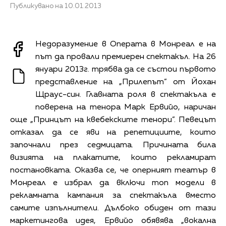
Публикувано на 10.01.2013
Недоразумение в Операта в Монреал е на
път да провали премиерен спектакъл. На 26
януари 2013г. трябва да се състои първото
представление на „Прилепът” от Йохан
Щраус-син. Главната роля в спектакъла е
поверена на тенора Марк Ервийо, наричан
още „Принцът на квебекските тенори”. Певецът
отказал да се яви на репетициите, които
започнали през седмицата. Причината била
визията на плакатите, които рекламират
постановката. Оказва се, че оперният театър в
Монреал е избрал да включи топ модели в
рекламната кампания за спектакъла вместо
самите изпълнители. Дълбоко обиден от тази
маркетингова идея, Ервийо обявява „вокална