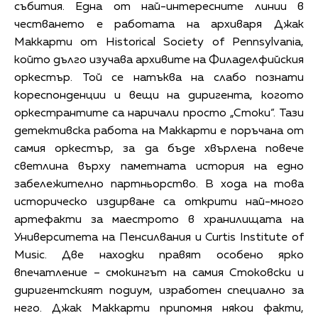
събития. Една от най-интересните линии в
честването е работата на архиваря Джак
Маккарти от Historical Society of Pennsylvania,
който дълго изучава архивите на Филаделфийския
оркестър. Той се натъква на слабо познати
кореспонденции и вещи на диригента, когото
оркестрантите са наричали просто „Стоки“. Тази
детективска работа на Маккарти е поръчана от
самия оркестър, за да бъде хвърлена повече
светлина върху паметната история на едно
забележително партньорство. В хода на това
историческо издирване са открити най-много
артефакти за маестрото в хранилищата на
Университета на Пенсилвания и Curtis Institute of
Music. Две находки правят особено ярко
впечатление – смокингът на самия Стоковски и
диригентският подиум, изработен специално за
него. Джак Маккарти припомня някои факти,