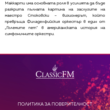
Маккарти има основната роля в усилията да бъде
разкрита пълната картина на заслугите на
маестро Стоковски – визионерът, който
превръща Филаделфийския оркестър в един от
„Големите пет“ в американската история на
симфоничните оркестри.
ПОЛИТИКА ЗА ПОВЕРИТЕЛНОСТ