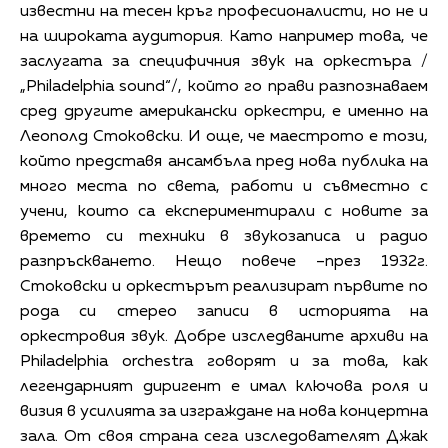
известни на тесен кръг професионалисти, но не и
на широката аудитория. Като например това, че
заслугата за специфичния звук на оркестъра /
„Philadelphia sound“/, който го прави разпознаваем
сред другите американски оркестри, е именно на
Леополд Стоковски. И още, че маестрото е този,
който представя ансамбъла пред нова публика на
много места по света, работи и съвместно с
учени, които са експериментирали с новите за
времето си техники в звукозаписа и радио
разпръскването. Нещо повече –през 1932г.
Стоковски и оркестърът реализират първите по
рода си стерео записи в историята на
оркестровия звук. Добре изследваните архиви на
Philadelphia orchestra говорят и за това, как
легендарният диригент е имал ключова роля и
визия в усилията за изграждане на нова концертна
зала. От своя страна сега изследователят Джак