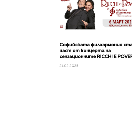
Софийската филхармония ст
част от концерта на
сензационните RICCHI E POVE
21.02.2025