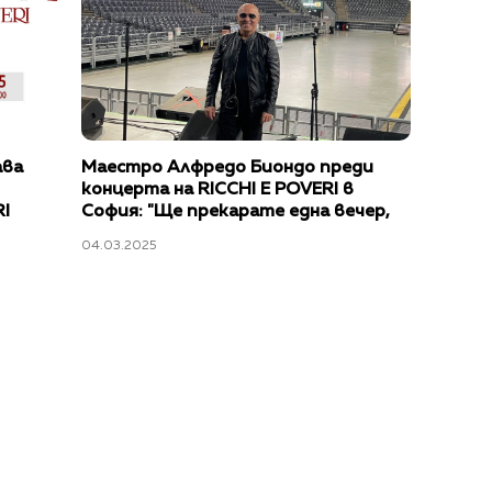
ава
Маестро Алфредо Биондо преди
концерта на RICCHI E POVERI в
RI
София: "Ще прекарате една вечер,
богата на емоции"
04.03.2025