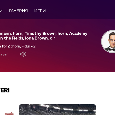
И
ГАЛЕРИЯ
ИГРИ
ann, horn, Timothy Brown, horn, Academy
in the Fields, Iona Brown, dir
 for 2 chorn, F dur - 2
layer
layer
VERI