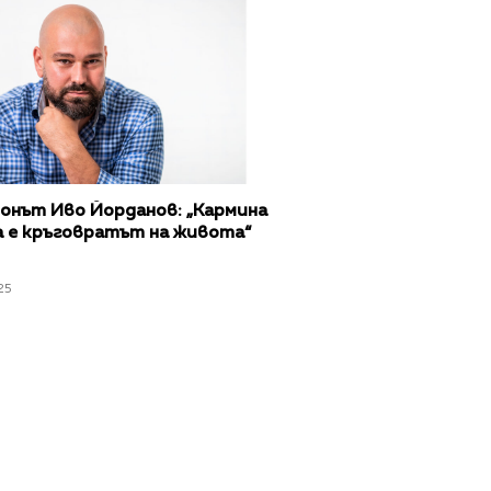
онът Иво Йорданов: „Кармина
а е кръговратът на живота“
25