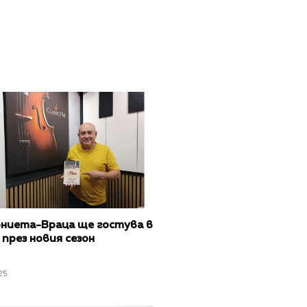
ниета-Враца ще гостува в
през новия сезон
25