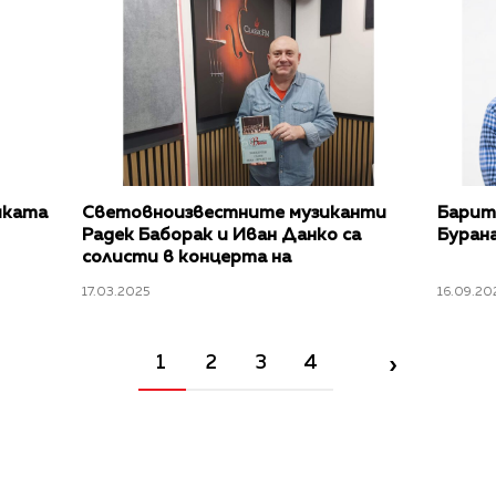
иката
Световноизвестните музиканти
Барит
Радек Баборак и Иван Данко са
Буран
солисти в концерта на
Симфониета-Враца на 28 март в
17.03.2025
16.09.20
зала „България"
›
1
2
3
4