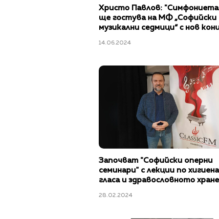
Христо Павлов: "Симфониета
ще гостува на МФ „Софийски
музикални седмици“ с нов ко
роял"
14.06.2024
Започват "Софийски оперни
семинари" с лекции по хигиена
гласа и здравословното хран
28.02.2024