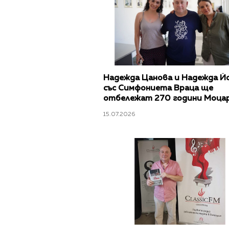
Надежда Цанова и Надежда Й
със Симфониета Враца ще
отбележат 270 години Моца
София
15.07.2026