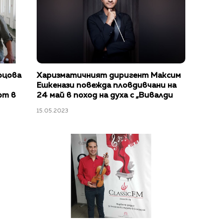
оцова
Харизматичният диригент Максим
Ешкенази повежда пловдивчани на
рт в
24 май в поход на духа с „Вивалди
завинаги"
15.05.2023