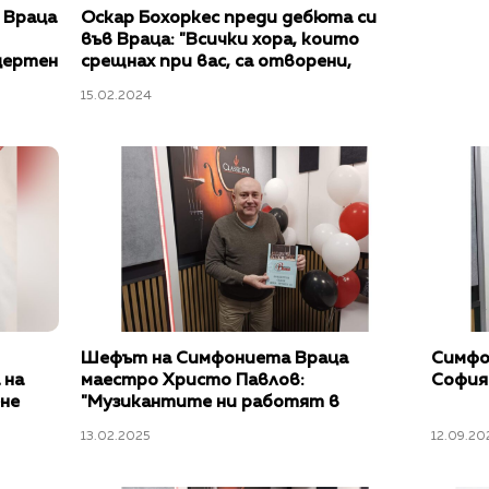
 Враца
Оскар Бохоркес преди дебюта си
във Враца: "Всички хора, които
нцертен
срещнах при вас, са отворени,
симпатични, топли"
15.02.2024
Шефът на Симфониета Враца
Симфо
 на
маестро Христо Павлов:
София 
ене
"Музикантите ни работят в
приятелска среда с Найджъл Кенеди"
13.02.2025
12.09.20