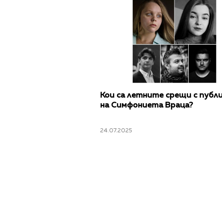
Кои са летните срещи с публ
на Симфониета Враца?
24.07.2025