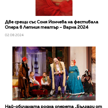
Две срещи със Соня Йончева на фестивала
Опера в Летния театър – Варна 2024
02.08.2024
Най-обичаната родна оперета „Българи от