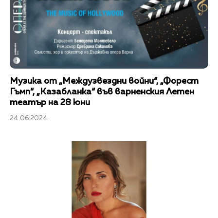
Музика от „Междузвездни войни“, „Форест
Гъмп“, „Казабланка“ във варненския Летен
театър на 28 юни
24.06.2024