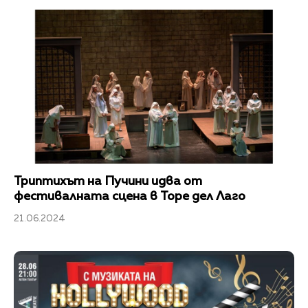
Триптихът на Пучини идва от
фестивалната сцена в Торе дел Лаго
21.06.2024