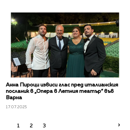
Анна Пироци извиси глас пред италианския
посланик в „Опера в Летния театър” във
Варна
17.07.2025
›
1
2
3