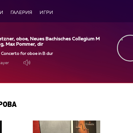
И
ГАЛЕРИЯ
ИГРИ
etzner, oboe, Neues Bachisches Collegium M
ig, Max Pommer, dir
- Concerto for oboe in B dur
layer
layer
РОВА