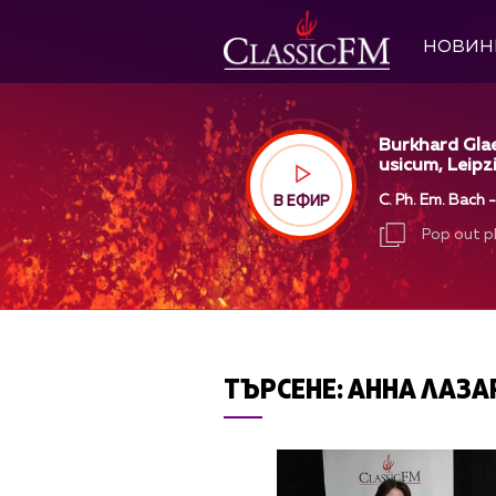
НОВИН
Burkhard Gla
usicum, Leipz
C. Ph. Em. Bach 
В ЕФИР
Pop out p
Pop out p
ТЪРСЕНЕ:
АННА ЛАЗА