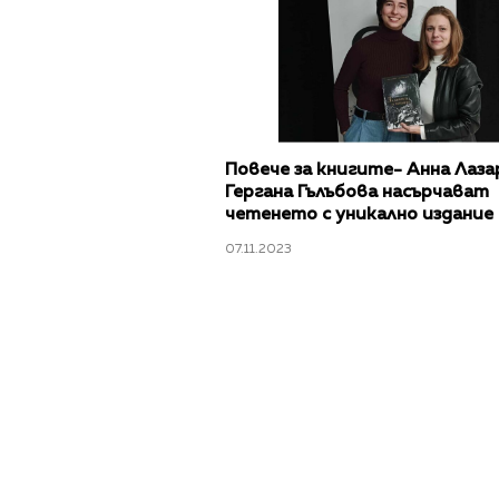
Повече за книгите- Анна Лаза
Гергана Гълъбова насърчават
четенето с уникално издание
07.11.2023