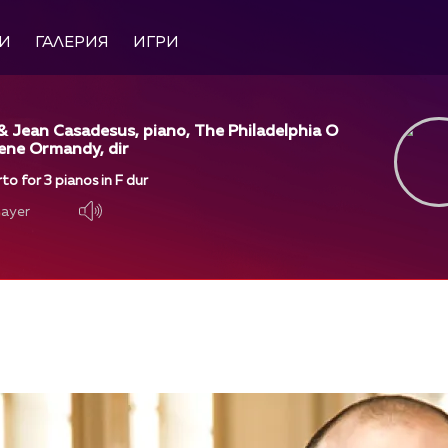
И
ГАЛЕРИЯ
ИГРИ
& Jean Casadesus, piano, The Philadelphia O
ene Ormandy, dir
o for 3 pianos in F dur
layer
layer