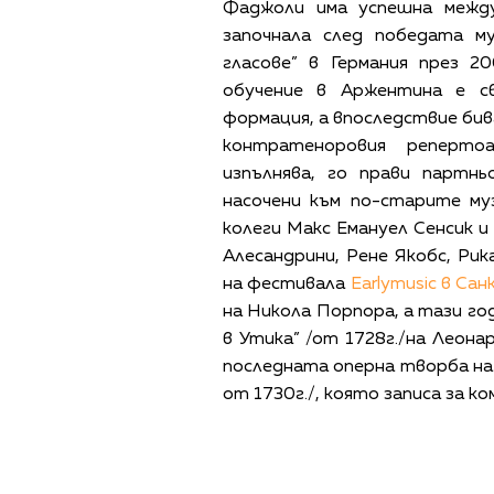
Фаджоли има успешна между
започнала след победата м
гласове” в Германия през 2
обучение в Аржентина е св
формация, а впоследствие бив
контратеноровия реперто
изпълнява, го прави партн
насочени към по-старите му
колеги Макс Емануел Сенсик и
Алесандрини, Рене Якобс, Ри
на фестивала
Earlymusic в Са
на Никола Порпора, а тази го
в Утика” /от 1728г./на Леона
последната оперна творба на
от 1730г./, която записа за ко