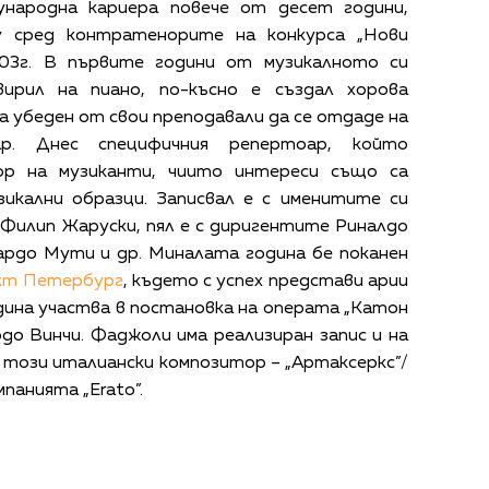
народна кариера повече от десет години,
у сред контратенорите на конкурса „Нови
003г. В първите години от музикалното си
ирил на пиано, по-късно е създал хорова
а убеден от свои преподавали да се отдаде на
ар. Днес специфичния репертоар, който
ьор на музиканти, чиито интереси също са
зикални образци. Записвал е с именитите си
 Филип Жаруски, пял е с диригентите Риналдо
кардо Мути и др. Миналата година бе поканен
нкт Петербург
, където с успех представи арии
дина участва в постановка на операта „Катон
рдо Винчи. Фаджоли има реализиран запис и на
 този италиански композитор – „Артаксеркс”/
мпанията „Erato”.