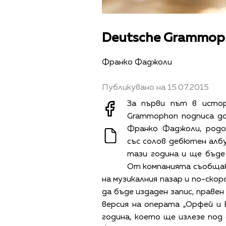
Deutsche Grammop
Франко Фаджоли
Публикувано на 15.07.2015
За първи път в истор
Grammophon подписа д
Франко Фаджоли, род
със солов дебютен албу
тази година и ще бъде
От компанията съобщав
на музикалния пазар и по-ско
да бъде издаден запис, праве
версия на операта „Орфей и 
година, което ще излезе под 