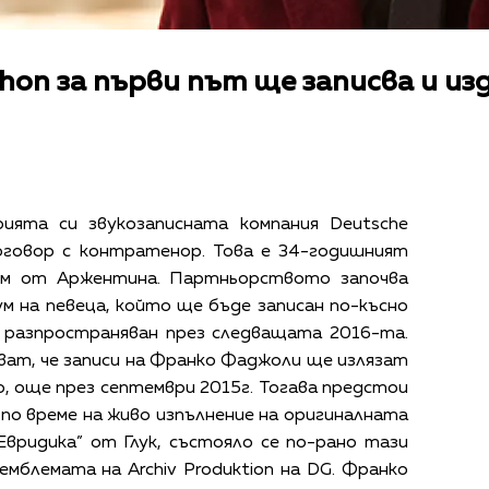
hon за първи път ще записва и и
ията си звукозаписната компания Deutsche
оговор с контратенор. Това е 34-годишният
ом от Аржентина. Партньорството започва
м на певеца, който ще бъде записан по-късно
 разпространяван през следващата 2016-та.
ат, че записи на Франко Фаджоли ще излязат
ро, още през септември 2015г. Тогава предстои
н по време на живо изпълнение на оригиналната
Евридика” от Глук, състояло се по-рано тази
емблемата на Archiv Produktion на DG. Франко