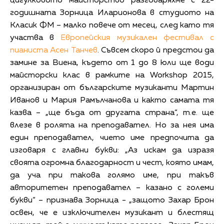
цигулковото майсторство разговаряхме с 22-
годишната Зорница Иларионова в студиото на
Класик ФМ – малко повече от месец, след като тя
участва в
Европейския музикален фестивал с
пианиста Асен Танчев
. Съвсем скоро й предстои да
замине за Виена, където от 1 до 8 юли ще води
майсторски клас в рамките на Workshop 2015,
организиран от българските музиканти Мартин
Иванов и Мария Рамълчанова и както самата тя
казва – „ще бъда от другата страна“, т.е. ще
влезе в ролята на преподавател. Но за нея има
един преподавател, чието име предпочита да
изговаря с главни букви: „Аз искам да изразя
своята огромна благодарност и чест, която имам,
да уча при такова голямо име, при такъв
авторитетен преподавател – казано с големи
букви“ – признава Зорница - „защото Захар Брон
освен, че е изключителен музикант и блестящ