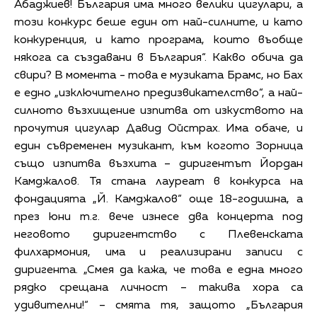
Абаджиев! България има много велики цигулари, а
този конкурс беше един от най-силните, и като
конкуренция, и като програма, които въобще
някога са създавани в България“. Какво обича да
свири? В момента - това е музиката Брамс, но Бах
е едно „изключително предизвикателство“, а най-
силното възхищение изпитва от изкуството на
прочутия цигулар Давид Ойстрах. Има обаче, и
един съвременен музикант, към когото Зорница
също изпитва възхита – диригентът Йордан
Камджалов. Тя стана лауреат в конкурса на
фондацията „Й. Камджалов“ още 18-годишна, а
през юни т.г. вече изнесе два концерта под
неговото диригентство с Плевенската
филхармония, има и реализирани записи с
диригента. „Смея да кажа, че това е една много
рядко срещана личност – такива хора са
удивителни!“ – смята тя, защото „България