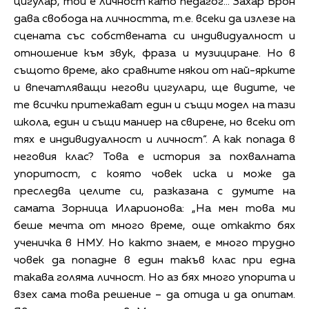
цигулар, той е личност като педагог… Захар Брон
дава свобода на личността, т.е. всеки да излезе на
сцената със собствената си индивидуалност и
отношение към звук, фраза и музициране. Но в
същото време, ако сравните някои от най-ярките
и впечатляващи негови цигулари, ще видите, че
те всички притежават един и същи модел на тази
школа, един и същи маниер на свирене, но всеки от
тях е индивидуалност и личност“. А как попада в
неговия клас? Това е история за похвалната
упоритост, с която човек иска и може да
преследва целите си, разказана с думите на
самата Зорница Иларионова: „На мен това ми
беше мечта от много време, още откакто бях
ученичка в НМУ. Но както знаем, е много трудно
човек да попадне в един такъв клас при една
такава голяма личност. Но аз бях много упорита и
взех сама това решение – да отида и да опитам.