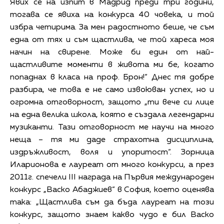
Явих се на изпит в Мадрид преди три години,
тогава се явиха на конкурса 40 човека, и той
избра четирима. За мен радостното беше, че съм
една от тях и съм щастлива, че той хареса моя
начин на свирене. Може би един от най-
щастливите моменти в живота ми бе, когато
попаднах в класа на проф. Брон!“ Днес тя добре
разбира, че това е не само извоюван успех, но и
огромна отговорност, защото „ти вече си лице
на една велика школа, която е създала легендарни
музиканти. Тази отговорност ме научи на много
неща – тя ми даде страхотна дисциплина,
издръжливост, воля и упоритост“. Зорница
Иларионова е лауреат от много конкурси, а през
2011г. спечели III награда на Първия международен
конкурс „Васко Абаджиев“ в София, което оценява
така: „Щастлива съм да бъда лауреат на този
конкурс, защото знаем какво чудо е бил Васко