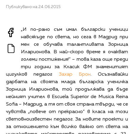
Публикувано на 24.06.2015
„И по-рано съм имал български ученици
навсякъде по света, но сега в Мадрид при
мен се обучава талантливата Зорница
Иларионова. В най-скоро време я очакват
големи постижения!“ – това каза още преди
три години за Класик ФМ знаменитият
цигулков педагог
Захар Брон
. Осъзнавайки
дарбата на своята млада българска ученичка
Зорница Иларионова, той продължава да бъде
нейният учител в Еscuela Superior de Musica Reina
Sofia – Мадрид, а тя от своя страна твърди, че се
чувства „повече от прекрасно“ в класа на този
световноизвестен педагог. За новите проекти и
за отношението към всичко важно от света на